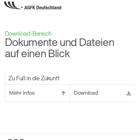
Download-Bereich
Dokumente und Dateien
auf einen Blick
Zu Fuß in die Zukunft
Mehr Infos
Download
Seminarreihe zum Einstieg in die kommunale
Fußverkehrsplanung. Die Seminarreihe vermittelt
Grundlagen der kommunalen Fußverkehrsplanung
und zeigt, wie der Fußverkehr gezielt und