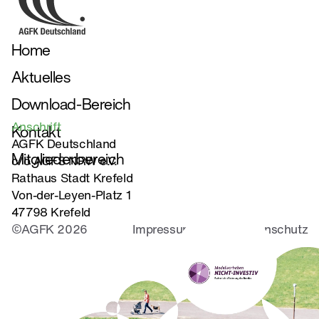
systematisch gefördert werden kann.
Home
Aktuelles
Download-Bereich
Anschrift
Kontakt
AGFK Deutschland
Mitgliederbereich
c/o AGFS NRW e.V.
Rathaus Stadt Krefeld
Von-der-Leyen-Platz 1
47798 Krefeld
©AGFK 2026
Impressum
Datenschutz