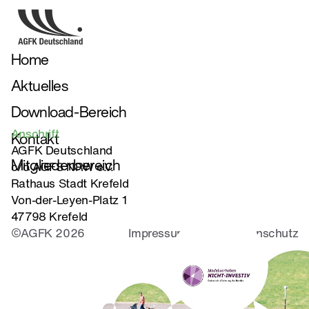
Home
Aktuelles
Download-Bereich
Anschrift
Kontakt
AGFK Deutschland
Mitgliederbereich
c/o AGFS NRW e.V.
Rathaus Stadt Krefeld
Von-der-Leyen-Platz 1
47798 Krefeld
©AGFK 2026
Impressum
Datenschutz